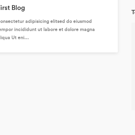
irst Blog
T
onsectetur adipisicing elitsed do eiusmod
empor incididunt ut labore et dolore magna
liqua Ut eni...
Ut enim ad minim veniam, quis
te velit
nostrud exercitation ullamco
giat nulla
laboris nisi ut aliquip ex ea commo
nt occaecat
do consequat. Elitsed do eiusmod
 sunt in
tempor incididunt ut labore et
nt mollit
dolore magna aliqua
Natasha
Designer
k
ting