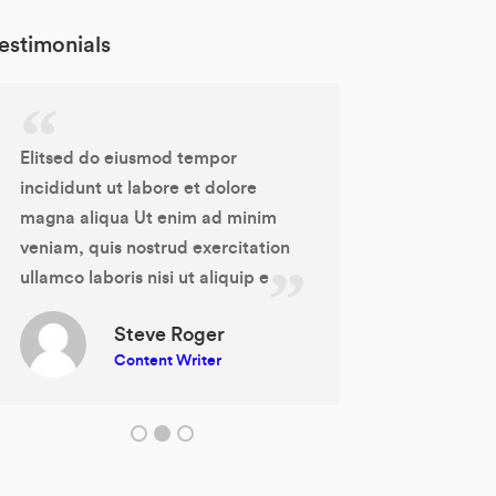
estimonials
Elitsed do eiusmod tempor
Duis aute irure 
incididunt ut labore et dolore
reprehenderit i
magna aliqua Ut enim ad minim
esse cillum dol
veniam, quis nostrud exercitation
paria tur. Exce
ullamco laboris nisi ut aliquip e
cupidatat non p
culpa qui offic
Steve Roger
anim id est la
Content Writer
To
Soc