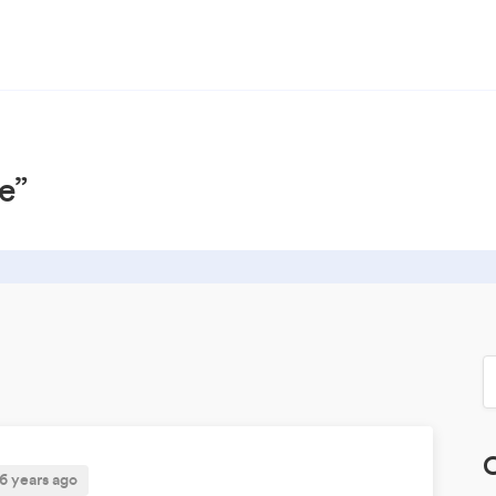
e”
C
6 years ago